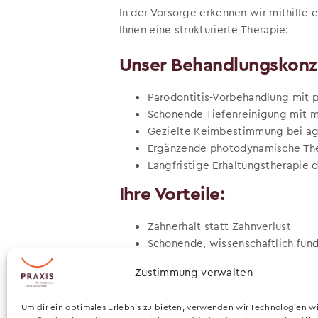
In der Vorsorge erkennen wir mithilfe 
Ihnen eine strukturierte Therapie:
Unser Behandlungskonz
Parodontitis-Vorbehandlung mit p
Schonende Tiefenreinigung mit m
Gezielte Keimbestimmung bei ag
Ergänzende photodynamische Th
Langfristige Erhaltungstherapie
Ihre Vorteile:
Zahnerhalt statt Zahnverlust
Schonende, wissenschaftlich fun
Die gesetzliche Krankenkasse üb
Zustimmung verwalten
wir beraten Sie hierzu gerne und 
Um dir ein optimales Erlebnis zu bieten, verwenden wir Technologien w