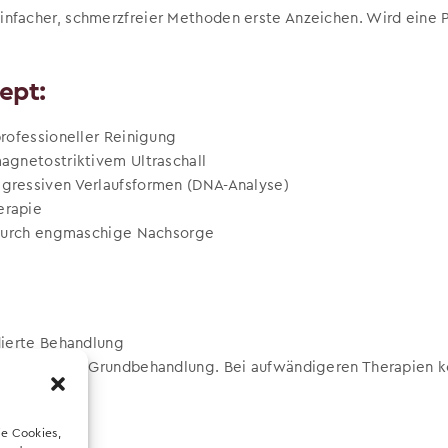
einfacher, schmerzfreier Methoden erste Anzeichen. Wird eine P
ept:
rofessioneller Reinigung
agnetostriktivem Ultraschall
gressiven Verlaufsformen (DNA-Analyse)
erapie
 durch engmaschige Nachsorge
dierte Behandlung
ernimmt die Grundbehandlung. Bei aufwändigeren Therapien k
transparent.
ie Cookies,