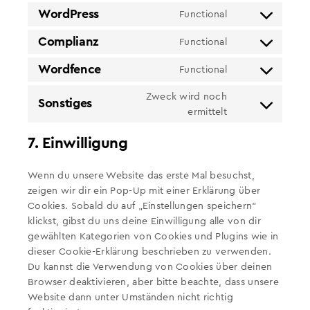
WordPress
Functional
Consent
to
Complianz
Functional
Consent
service
to
wordpress
Wordfence
Functional
Consent
service
to
complianz
Zweck wird noch
Sonstiges
service
Consent
ermittelt
wordfence
to
7. Einwilligung
service
sonstiges
Wenn du unsere Website das erste Mal besuchst,
zeigen wir dir ein Pop-Up mit einer Erklärung über
Cookies. Sobald du auf „Einstellungen speichern“
klickst, gibst du uns deine Einwilligung alle von dir
gewählten Kategorien von Cookies und Plugins wie in
dieser Cookie-Erklärung beschrieben zu verwenden.
Du kannst die Verwendung von Cookies über deinen
Browser deaktivieren, aber bitte beachte, dass unsere
Website dann unter Umständen nicht richtig