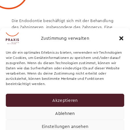
Die Endodontie beschäftigt sich mit der Behandlung
des Zahninneren, insbesondere des Zahnnervs. Eine
Wurzelkanalbehandlung ist notwendig, wenn der Nerv
Zustimmung verwalten
durch Karies, Entzündungen oder ein Trauma
geschädigt ist. Ziel ist es, den Zahn zu reinigen, zu
desinfizieren und dauerhaft zu verschließen – um ihn
Um dir ein optimales Erlebnis zu bieten, verwenden wir Technologien
wie Cookies, um Geräteinformationen zu speichern und/oder darauf
langfristig zu erhalten.
zuzugreifen. Wenn du diesen Technologien zustimmst, können wir
Daten wie das Surfverhalten oder eindeutige IDs auf dieser Website
In unserer Praxis setzen wir auf moderne Technik wie
verarbeiten. Wenn du deine Zustimmung nicht erteilst oder
digitale Röntgenbilder und maschinelle
zurückziehst, können bestimmte Merkmale und Funktionen
Kanalaufbereitung.
beeinträchtigt werden.
Akzeptieren
Ablehnen
Impressum
Datenschutz
Cookie-Richtlinie (EU)
Einstellungen ansehen