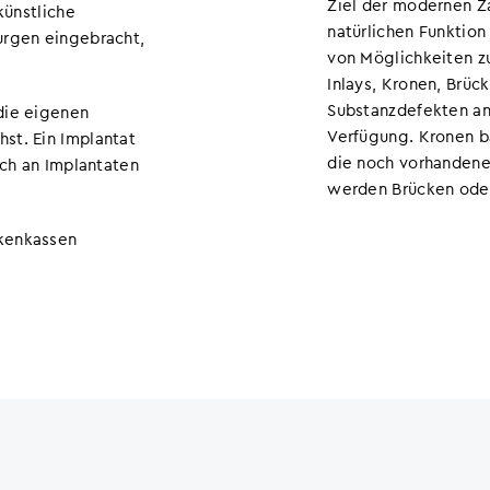
Ziel der modernen Z
künstliche
natürlichen Funktion
urgen eingebracht,
von Möglichkeiten z
Inlays, Kronen, Brüc
Substanzdefekten an
die eigenen
Verfügung. Kronen b
st. Ein Implantat
die noch vorhandene
uch an Implantaten
werden Brücken ode
nkenkassen