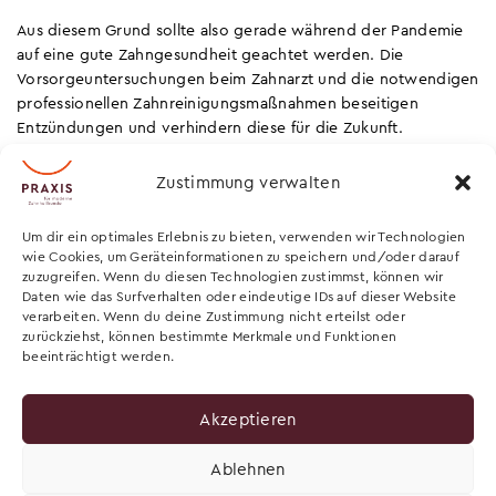
Aus diesem Grund sollte also gerade während der Pandemie
auf eine gute Zahngesundheit geachtet werden. Die
Vorsorgeuntersuchungen beim Zahnarzt und die notwendigen
professionellen Zahnreinigungsmaßnahmen beseitigen
Entzündungen und verhindern diese für die Zukunft.
Bitte beachten Sie, dass wir keine Behandlung durchführen
Zustimmung verwalten
können, wenn Sie unter Husten oder Fieber leiden, Kontakt zu
Infizierten Covid-19-Patienten hatten, sich in Quarantäne
Um dir ein optimales Erlebnis zu bieten, verwenden wir Technologien
befinden oder selbst an Covid-19 erkrankt sind. In dringenden
wie Cookies, um Geräteinformationen zu speichern und/oder darauf
Notfällen übernehmen Schwerpunktpraxen Ihre Behandlung.
zuzugreifen. Wenn du diesen Technologien zustimmst, können wir
Gerne beraten wir Sie!
Daten wie das Surfverhalten oder eindeutige IDs auf dieser Website
verarbeiten. Wenn du deine Zustimmung nicht erteilst oder
zurückziehst, können bestimmte Merkmale und Funktionen
beeinträchtigt werden.
Akzeptieren
Ablehnen
Impressum
Datenschutz
Cookie-Richtlinie (EU)